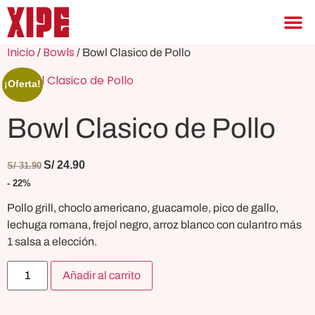
Inicio
Bowls
/
/ Bowl Clasico de Pollo
¡Oferta!
Bowl Clasico de Pollo
S/
24.90
S/
31.90
- 22%
Pollo grill, choclo americano, guacamole, pico de gallo,
lechuga romana, frejol negro, arroz blanco con culantro más
1 salsa a elección.
Añadir al carrito