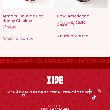
Arma tu Bowl de Hot
Bowl Americano
Honey Chicken
S/
31.90
S/
20.90
- 34%
S/
33.90
Añadir al carrito
Añadir al carrito
ENSALADAS • QUESADILLAS • TACOS • BUR
MENÚ
ÁRMALO
PROPÓSITO
LOCALES
CONTÁCTENOS
TÚ