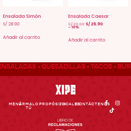
Ensalada Simón
Ensalada Caesar
S/
28.90
S/
29.90
S/
26.90
- 10%
Añadir al carrito
Añadir al carrito
ENSALADAS • QUESADILLAS • TACOS • BUR
MENÚ
ÁRMALO
PROPÓSITO
LOCALES
CONTÁCTENOS
TÚ