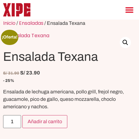
Inicio
Ensaladas
/
/ Ensalada Texana
¡Oferta!
Ensalada Texana
S/
23.90
S/
31.90
- 25%
Ensalada de lechuga americana, pollo grill, frejol negro,
guacamole, pico de gallo, queso mozzarella, choclo
americano y nachos.
Añadir al carrito